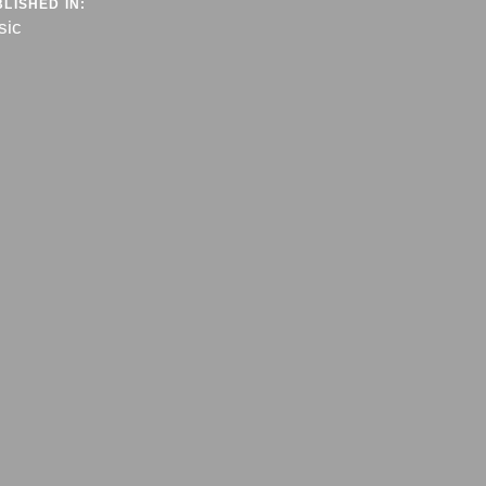
LISHED IN:
sic