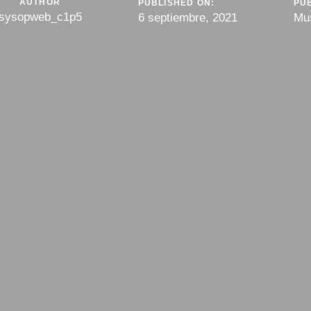
AUTHOR
PUBLISHED ON:
PUB
sysopweb_c1p5
6 septiembre, 2021
Mu