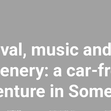
ival, music and
enery: a car-f
enture in Some