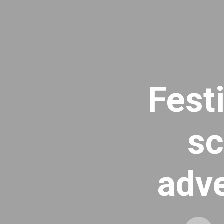
Fest
sc
adv