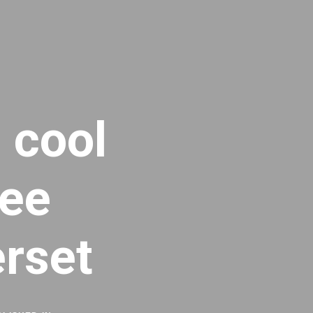
 cool
ree
rset